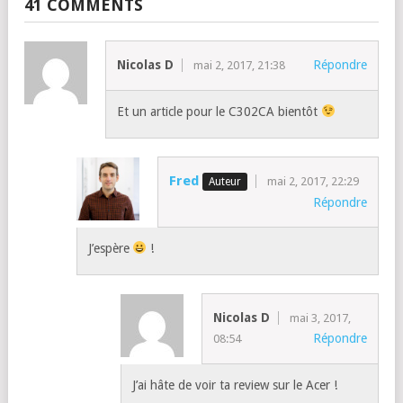
41 COMMENTS
Nicolas D
Répondre
mai 2, 2017, 21:38
Et un article pour le C302CA bientôt
Fred
mai 2, 2017, 22:29
Répondre
J’espère
!
Nicolas D
mai 3, 2017,
Répondre
08:54
J’ai hâte de voir ta review sur le Acer !