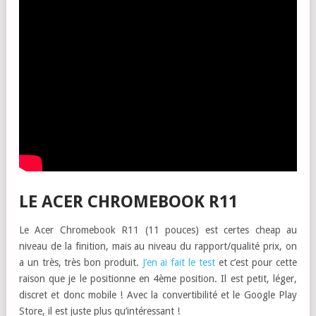
LE ACER CHROMEBOOK R11
Le Acer Chromebook R11 (11 pouces) est certes cheap au
niveau de la finition, mais au niveau du rapport/qualité prix, on
a un très, très bon produit.
J’en ai fait le test
et c’est pour cette
raison que je le positionne en 4ème position. Il est petit, léger,
discret et donc mobile ! Avec la convertibilité et le Google Play
Store, il est juste plus qu’intéressant !