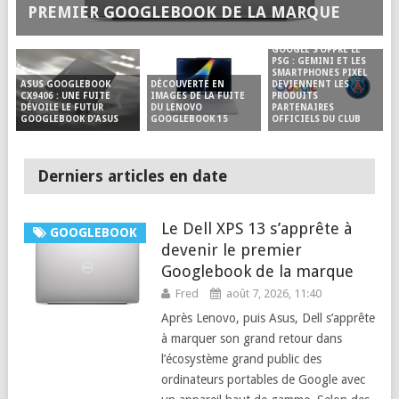
PREMIER GOOGLEBOOK DE LA MARQUE
GOOGLE S’OFFRE LE
PSG : GEMINI ET LES
SMARTPHONES PIXEL
DÉCOUVERTE EN
DEVIENNENT LES
ASUS GOOGLEBOOK
IMAGES DE LA FUITE
PRODUITS
CX9406 : UNE FUITE
DU LENOVO
PARTENAIRES
DÉVOILE LE FUTUR
GOOGLEBOOK 15
OFFICIELS DU CLUB
GOOGLEBOOK D’ASUS
Derniers articles en date
Le Dell XPS 13 s’apprête à
GOOGLEBOOK
devenir le premier
Googlebook de la marque
Fred
août 7, 2026, 11:40
Après Lenovo, puis Asus, Dell s’apprête
à marquer son grand retour dans
l’écosystème grand public des
ordinateurs portables de Google avec