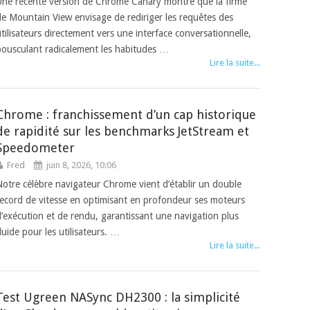
Une récente version de Chrome Canary montre que la firme
de Mountain View envisage de rediriger les requêtes des
utilisateurs directement vers une interface conversationnelle,
bousculant radicalement les habitudes …
Lire la suite...
Chrome : franchissement d’un cap historique
de rapidité sur les benchmarks JetStream et
Speedometer
Fred
juin 8, 2026, 10:06
Notre célèbre navigateur Chrome vient d’établir un double
record de vitesse en optimisant en profondeur ses moteurs
d’exécution et de rendu, garantissant une navigation plus
luide pour les utilisateurs. …
Lire la suite...
Test Ugreen NASync DH2300 : la simplicité