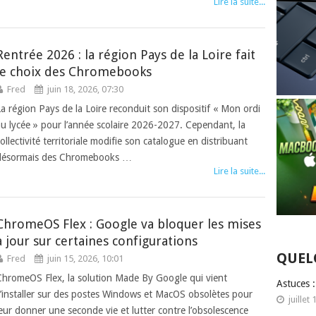
Lire la suite...
Rentrée 2026 : la région Pays de la Loire fait
le choix des Chromebooks
Fred
juin 18, 2026, 07:30
La région Pays de la Loire reconduit son dispositif « Mon ordi
au lycée » pour l’année scolaire 2026-2027. Cependant, la
ollectivité territoriale modifie son catalogue en distribuant
désormais des Chromebooks …
Lire la suite...
ChromeOS Flex : Google va bloquer les mises
à jour sur certaines configurations
QUEL
Fred
juin 15, 2026, 10:01
ChromeOS Flex, la solution Made By Google qui vient
Astuces 
s’installer sur des postes Windows et MacOS obsolètes pour
juillet 
leur donner une seconde vie et lutter contre l’obsolescence