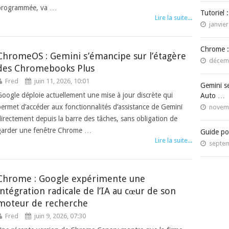
programmée, va …
Tutoriel 
Lire la suite...
janvier
Chrome :
ChromeOS : Gemini s’émancipe sur l’étagère
décemb
des Chromebooks Plus
Fred
juin 11, 2026, 10:01
Gemini s
Google déploie actuellement une mise à jour discrète qui
Auto …
permet d’accéder aux fonctionnalités d’assistance de Gemini
novemb
directement depuis la barre des tâches, sans obligation de
garder une fenêtre Chrome …
Guide po
Lire la suite...
septem
Chrome : Google expérimente une
intégration radicale de l’IA au cœur de son
moteur de recherche
Fred
juin 9, 2026, 07:30