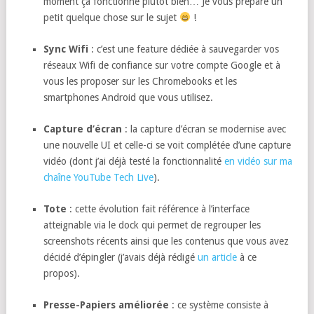
moment ça fonctionne plutôt bien… Je vous prépare un
petit quelque chose sur le sujet
!
Sync Wifi
: c’est une feature dédiée à sauvegarder vos
réseaux Wifi de confiance sur votre compte Google et à
vous les proposer sur les Chromebooks et les
smartphones Android que vous utilisez.
Capture d’écran
: la capture d’écran se modernise avec
une nouvelle UI et celle-ci se voit complétée d’une capture
vidéo (dont j’ai déjà testé la fonctionnalité
en vidéo sur ma
chaîne YouTube Tech Live
).
Tote
: cette évolution fait référence à l’interface
atteignable via le dock qui permet de regrouper les
screenshots récents ainsi que les contenus que vous avez
décidé d’épingler (j’avais déjà rédigé
un article
à ce
propos).
Presse-Papiers améliorée
: ce système consiste à