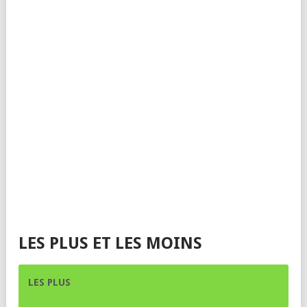
HD en 1080p et 30 FPS
Lecteur d'empreinte digitale
731 g
Autonomie d'environ 12 heures
Compatibilité Google Play Store
Compatibilité Linux
LES PLUS ET LES MOINS
LES PLUS