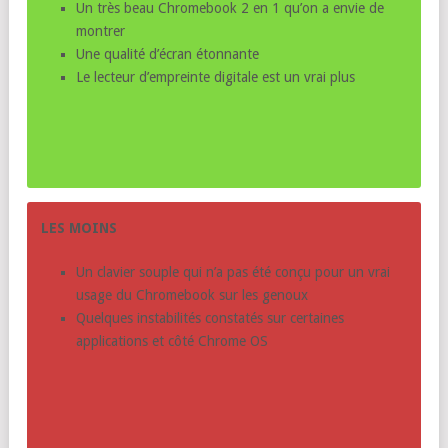
Un très beau Chromebook 2 en 1 qu’on a envie de
montrer
Une qualité d’écran étonnante
Le lecteur d’empreinte digitale est un vrai plus
LES MOINS
Un clavier souple qui n’a pas été conçu pour un vrai
usage du Chromebook sur les genoux
Quelques instabilités constatés sur certaines
applications et côté Chrome OS