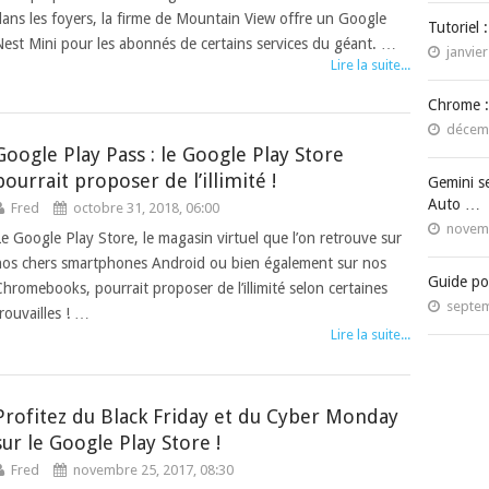
dans les foyers, la firme de Mountain View offre un Google
Tutoriel 
Nest Mini pour les abonnés de certains services du géant. …
janvier
Lire la suite...
Chrome :
décemb
Google Play Pass : le Google Play Store
pourrait proposer de l’illimité !
Gemini s
Auto …
Fred
octobre 31, 2018, 06:00
novemb
Le Google Play Store, le magasin virtuel que l’on retrouve sur
nos chers smartphones Android ou bien également sur nos
Guide po
Chromebooks, pourrait proposer de l’illimité selon certaines
septem
trouvailles ! …
Lire la suite...
Profitez du Black Friday et du Cyber Monday
sur le Google Play Store !
Fred
novembre 25, 2017, 08:30