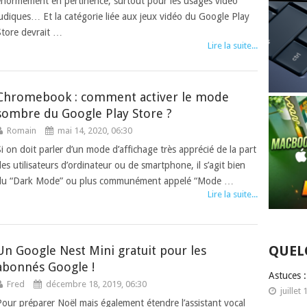
énormément en pertinence, surtout pour les usages vidéo
ludiques… Et la catégorie liée aux jeux vidéo du Google Play
Store devrait …
Lire la suite...
Chromebook : comment activer le mode
sombre du Google Play Store ?
Romain
mai 14, 2020, 06:30
Si on doit parler d’un mode d’affichage très apprécié de la part
des utilisateurs d’ordinateur ou de smartphone, il s’agit bien
du “Dark Mode” ou plus communément appelé “Mode …
Lire la suite...
QUEL
Un Google Nest Mini gratuit pour les
abonnés Google !
Astuces 
Fred
décembre 18, 2019, 06:30
juillet 
Pour préparer Noël mais également étendre l’assistant vocal