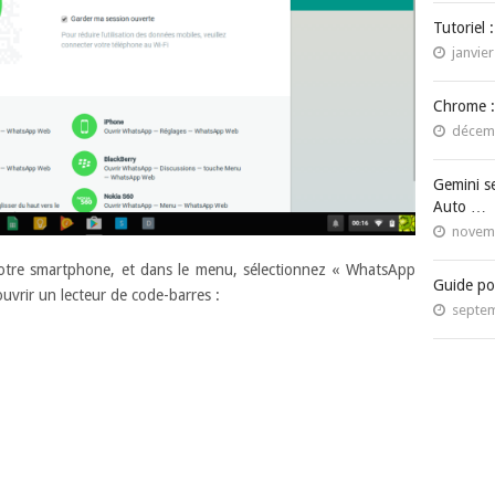
Tutoriel 
janvier
Chrome :
décemb
Gemini s
Auto …
novemb
 votre smartphone, et dans le menu, sélectionnez « WhatsApp
Guide po
vrir un lecteur de code-barres :
septem