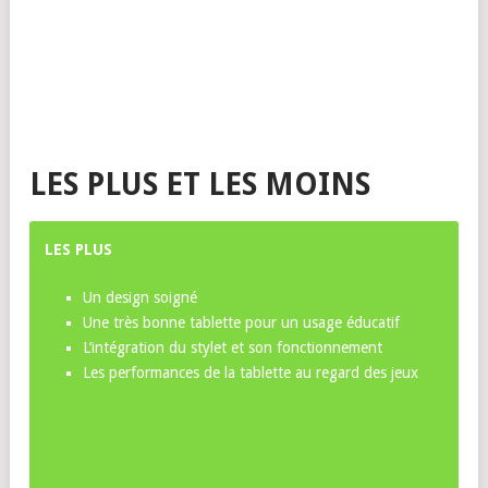
1 ports USB Type-C / 1 prise jack
1 webcam front de 2 mégapixels / 1 webcam
back de 5 mégapixels
Lecteur de carte micro SD
550 grammes
Autonomie d'environ 10 heures
Compatibilité Google Play Store
LES PLUS ET LES MOINS
LES PLUS