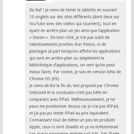
dépend quand est-ce que tu l’as acheté), et il se
pourrait qu’elle soit mieux gérée (je dis ça, parce
que je suis en mode dév avec mon Acer
Chromebook R13, et il fonctionne encore mieux
qu’avant). Je tiens au jus !
Fred
septembre 14,
Répondre
2018, 08:57
Re Raf ! Je viens de tester la tablette en ouvrant
10 onglets sur des sites différents (dont deux sur
YouTube avec des vidéos qui tournent), tout en
ayant en arrière-plan un jeu ainsi que l’application
« Dessin ». De mon côté, je n’ai pas subit de
ralentissements proches d’un freeze, ni de
plantages (à part lorsqu’on affiche les applications
qui sont en arrière-plan ou simplement la
bibliothèque d’applications, on sent qu’on peut
mieux faire). Par contre, je suis en version bêta de