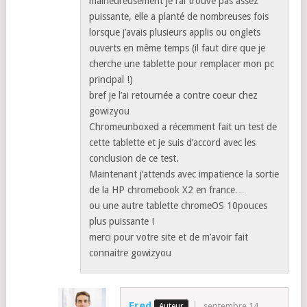
bonjour,
j’ai acheté cette tablette dès qu’elle était
dispo chez gowizyou qui correspondait
parfaitement a mes besoins (tablette sous
chromeOS, 10 pouces, stylet, prix abordable,
assez robuste pour la laisser entre les mains
des enfants…)
malheureusement je l’ai trouvé pas assez
puissante, elle a planté de nombreuses fois
lorsque j’avais plusieurs applis ou onglets
ouverts en même temps (il faut dire que je
cherche une tablette pour remplacer mon pc
principal !)
bref je l’ai retournée a contre coeur chez
gowizyou
Chromeunboxed a récemment fait un test de
cette tablette et je suis d’accord avec les
conclusion de ce test.