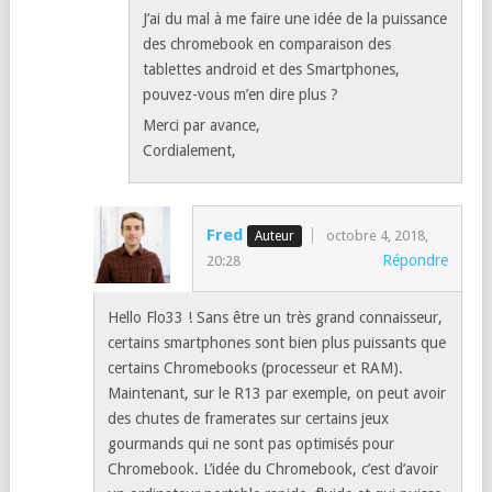
lag même avec des jeux basiques du play
store.
En regardant ce matin, j’ai vu une belle
opportunité sur Boulanger, le chromebook
R13 à 299€. Ce modèle n’est pas récent et j’ai
peur qu’il ne fasse pas tourner les jeux
correctement… Mais en même temps le seul
qui semble vraiment mieux est beaucoup plus
cher (Asus C302).
J’ai du mal à me faire une idée de la puissance
des chromebook en comparaison des
tablettes android et des Smartphones,
pouvez-vous m’en dire plus ?
Merci par avance,
Cordialement,
Fred
octobre 4, 2018,
Répondre
20:28