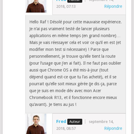
Maintenant j’attends avec impatience la sortie
de la HP chromebook X2 en france…
ou une autre tablette chromeOS 10pouces
plus puissante !
merci pour votre site et de m’avoir fait
connaitre gowizyou
Fred
septembre 14,
Répondre
2018, 07:13
Hello Raf ! Désolé pour cette mauvaise expérience.
Je n’ai pas vraiment testé de lancer plusieurs
applications en même temps (en grand nombre)…
Mais je vais réessayer cela et voir ce qu’il en est (et
modifier mon test si nécessaire) ! Parce que
personnellement, je trouve qu’elle tient la route
(pour l’usage que j’en ai fait). Il ne faut pas oublier
aussi que Chrome OS a été mis-à-jour (tout