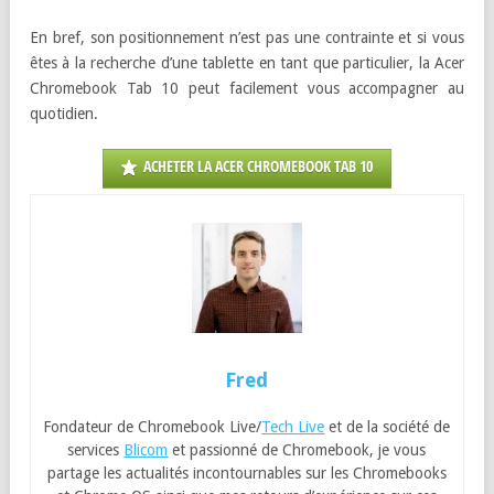
tablette peut réaliser mais sans le confort du clavier. Ainsi, pour
un particulier, je dirais que cette tablette sera principalement
utilisée pour regarder des vidéos, lire des actualités, commander
rapidement à manger, visualiser une recette au moment de
cuisiner, répondre rapidement à quelques mails, jouer à des jeux
tout en profitant d’un écran plus grand qu’un smartphone. Et le
stylet a réellement sa valeur ajoutée car il vous permet de saisir
des données mais également de naviguer rapidement et surtout
dessiner (au passage occuper des enfants).
En bref, son positionnement n’est pas une contrainte et si vous
êtes à la recherche d’une tablette en tant que particulier, la Acer
Chromebook Tab 10 peut facilement vous accompagner au
quotidien.
ACHETER LA ACER CHROMEBOOK TAB 10