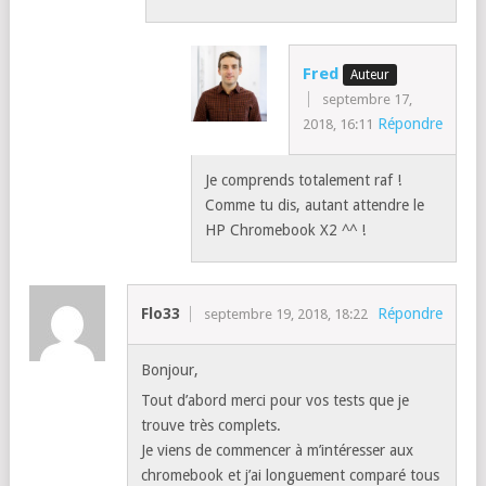
était trop restreint pour mon usage
j’ai pourtant fait quelques sessions de
retouche sous lightroom CC en écoutant
spotify sans rencontrer de problèmes
mais le test de chrome unboxed
concordait avec mes conclusions, alors je
l’ai renvoyée
la même avec le processeur équivalent a
celui du chromebook x2 et je suis comblé !
Fred
septembre 17,
Répondre
2018, 16:11
Je comprends totalement raf !
Comme tu dis, autant attendre le
HP Chromebook X2 ^^ !