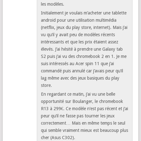
Flo33
Répondre
septembre 19, 2018, 18:22
Bonjour,
Tout d’abord merci pour vos tests que je
trouve très complets.
Je viens de commencer à m’intéresser aux
chromebook et j’ai longuement comparé tous
les modèles.
Initialement je voulais m’acheter une tablette
android pour une utilisation multimédia
(netflix, jeux du play store, internet). Mais j’ai
vu qu’il y avait peu de modèles récents
intéressants et que les prix étaient assez
élevés. J’ai hésité à prendre une Galaxy tab
S2 puis j’ai vu des chromebook 2 en 1. Je me
suis intéressés au Acer spin 11 que j’ai
commandé puis annulé car j’avais peur qu’il