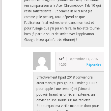
Chrome OS (69).
Je viens de lire la fin du test proposé par Chrome
Unboxed et la conclusion n’est pas bête en
comparant avec l’iPad. Malheureusement, je ne
peux me positionner dessus car je n’ai pas d’iPad,
et j’ai pas pu tester l’iPad au prix équivalent.
Connaissant tout de même un peu les produits
Apple, ceux-ci sont chiadés et ça ne m’étonnerait
pas que la navigation globale soit très, très fluide
(en comparaison à la Acer Chromebook Tab 10 qui
reste satisfaisante). Et comme ils le disent (et
comme je le pense), tout dépend ce que
l’utilisateur final recherche et dans mon test et
pour l’usage que j’ai pu en faire, la tablette tourne
bien (à part le souci de stylet avec l’application
Google Keep qui m’a très étonné) !
raf
septembre 14, 2018,