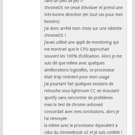
Répondre
10:55
Effectivement l’ipad 2018 conviendrai
aussi mais j’ai pris gout au stylet (+100 e
pour apple il me semble) et j’aimerai
pouvoir brancher un écran externe, un
clavier et une souris sur ma tablette.
Et pourquoi ma vieille manette xbox pour
faire un peu de jeu !?
chromeOS ne cesse d’évoluer et prend une
très bonne direction (en tout cas pour mes
besoins)
j’ai donc arrêté mon choix sur une tablette
chromeOS !
j’avais utilisé une appli de monitoring qui
me montrait que le CPU approchait
souvent les 100% d’utilisation. Alors je me
suis dit que même avec quelques
améliorations logicielles, ce processeur