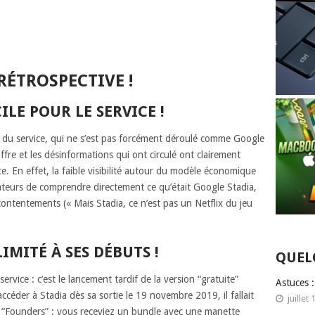
RÉTROSPECTIVE !
LE POUR LE SERVICE !
 du service, qui ne s’est pas forcément déroulé comme Google
offre et les désinformations qui ont circulé ont clairement
. En effet, la faible visibilité autour du modèle économique
teurs de comprendre directement ce qu’était Google Stadia,
ontentements (« Mais Stadia, ce n’est pas un Netflix du jeu
IMITÉ À SES DÉBUTS !
QUEL
ervice : c’est le lancement tardif de la version “gratuite”
Astuces 
ccéder à Stadia dès sa sortie le 19 novembre 2019, il fallait
juillet 
s “Founders” : vous receviez un bundle avec une manette