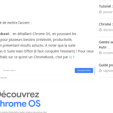
Tutoriel 
janvier
 de mettre l’accent :
Chrome :
décemb
meboo
k : en détaillant Chrome OS, en poussant les
our plusieurs besoins (créativité, productivité,
Gemini s
en présentant moults astuces. A noter que la suite
Auto …
 G Suite mais Office (il faut conquérir l’existant) ! Pour ceux
novemb
étails sur ce qu’est un Chromebook, c’est par
ici
!
Guide po
septem