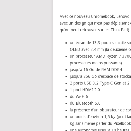
Avec ce nouveau Chromebook, Lenovo mise 
avec un design qui n’est pas déplaisant 
qu’on peut retrouver sur les ThinkPad). 
un écran de 13,3 pouces tactile s
OLED avec 2,4 mm (la deuxième co
un processeur AMD Ryzen 7 3700U 
processeurs moins puissants)
jusqu’à 16 Go de RAM DDR4
jusqu’à 256 Go d’espace de stoc
2 ports USB 3.2 Type-C Gen et 2
1 port HDMI 2.0
du Wi-Fi 6
du Bluetooth 5.0
la présence d’un obturateur de con
un poids d’environ 1,5 kg (peut la
kg sans même parler du Pixelbook
une autonomie jusqu’à 10 heures a