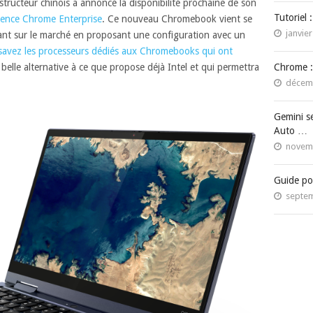
nstructeur chinois a annoncé la disponibilité prochaine de son
Tutoriel 
icence Chrome Enterprise
. Ce nouveau Chromebook vient se
janvier
nt sur le marché en proposant une configuration avec un
savez les processeurs dédiés aux Chromebooks qui ont
 belle alternative à ce que propose déjà Intel et qui permettra
Chrome :
décemb
Gemini s
Auto …
novemb
Guide po
septem