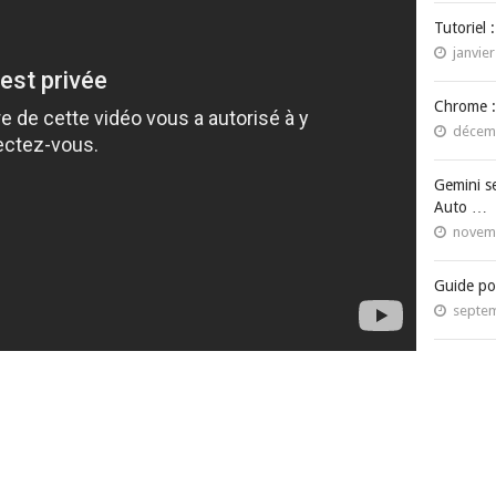
Tutoriel 
janvier
Chrome :
décemb
Gemini s
Auto …
novemb
Guide po
septem