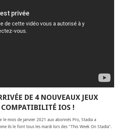
ARRIVÉE DE 4 NOUVEAUX JEUX
 COMPATIBILITÉ IOS !
ur le mois de janvier 2021 aux abonnés Pro, Stadia a
 ils le font tous les mardi lors des “This Week On Stadia”.