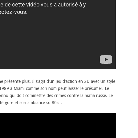
e présente plus. Il s’agit d’un jeu d’action en 2D avec un style
en 1989 à Miami comme son nom peut laisser le présumer. Le
nnu qui doit commettre des crimes contre la mafia russe. Le
té gore et son ambiance so 80’s !