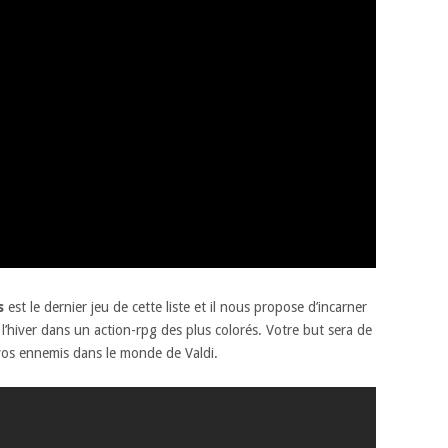
s
est le dernier jeu de cette liste et il nous propose d’incarner
 l’hiver dans un action-rpg des plus colorés. Votre but sera de
 vos ennemis dans le monde de Valdi.