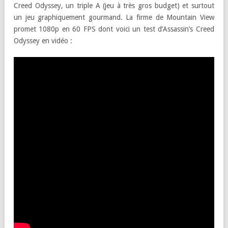
Creed Odyssey, un triple A (jeu à très gros budget) et surtout
un jeu graphiquement gourmand. La firme de Mountain View
promet 1080p en 60 FPS dont voici un test d’Assassin’s Creed
Odyssey en vidéo :