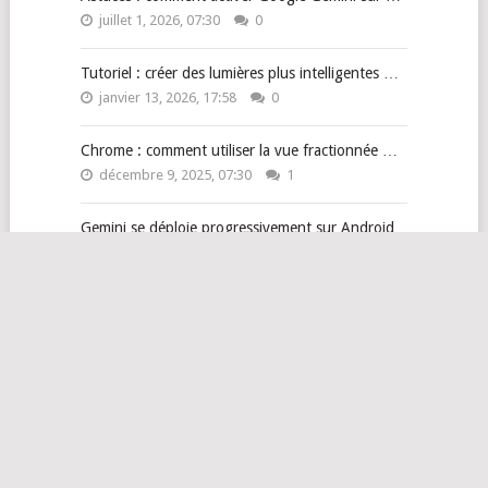
juillet 1, 2026, 07:30
0
Tutoriel : créer des lumières plus intelligentes …
janvier 13, 2026, 17:58
0
Chrome : comment utiliser la vue fractionnée …
décembre 9, 2025, 07:30
1
Gemini se déploie progressivement sur Android
Auto …
novembre 28, 2025, 10:20
0
Guide pour maîtriser Gemini et sa nouvelle …
septembre 2, 2025, 07:30
0