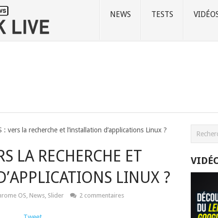
NEWS
TESTS
VIDÉO
 vers la recherche et l’installation d’applications Linux ?
RS LA RECHERCHE ET
VIDÉ
D’APPLICATIONS LINUX ?
hrome OS
,
News
,
Slider
2 commentaires
Tweet