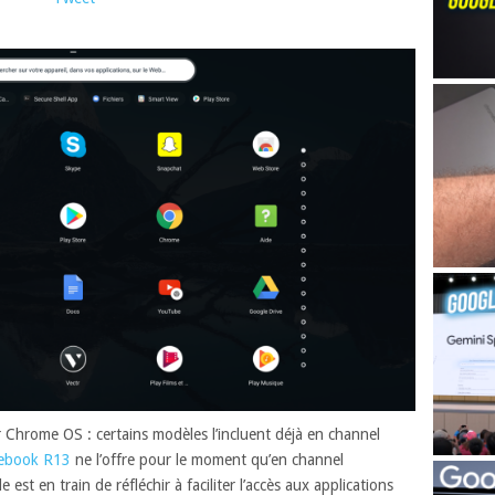
Chrome OS : certains modèles l’incluent déjà en channel
ebook R13
ne l’offre pour le moment qu’en channel
t en train de réfléchir à faciliter l’accès aux applications