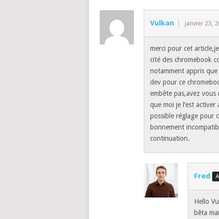
Vulkan
janvier 23, 
merci pour cet article,j
cité des chromebook co
notamment appris que le
dev pour ce chromebook
embête pas,avez vous ré
que moi je l’est activer
possible réglage pour 
bonnement incompatibl
continuation.
Fred
Hello Vu
bêta mai