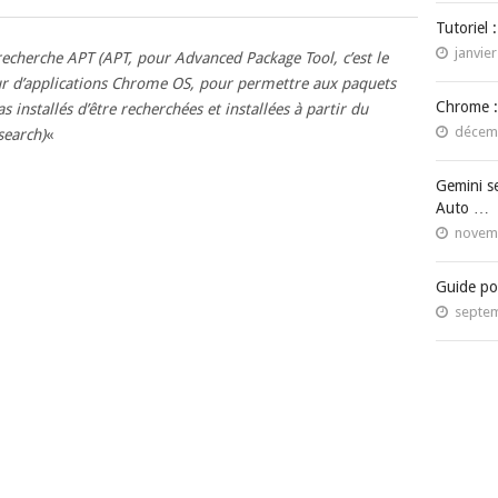
Tutoriel 
janvier
recherche APT (APT, pour Advanced Package Tool, c’est le
eur d’applications Chrome OS, pour permettre aux paquets
Chrome :
s installés d’être recherchées et installées à partir du
décemb
search)
«
Gemini s
Auto …
novemb
Guide po
septem