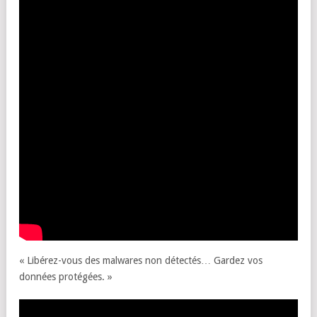
« Libérez-vous des malwares non détectés… Gardez vos
données protégées. »