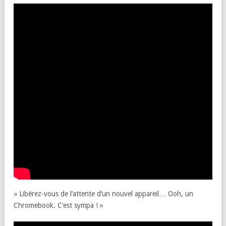
« Libérez-vous de l’attente d’un nouvel appareil… Ooh, un
Chromebook. C’est sympa ! »