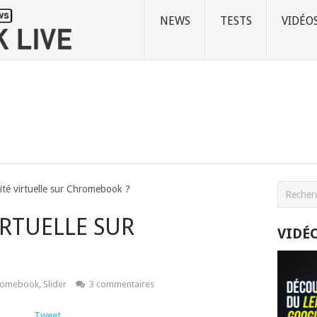
NEWS
TESTS
VIDÉO
lité virtuelle sur Chromebook ?
IRTUELLE SUR
VIDÉ
romebook
,
Slider
3 commentaires
Tweet