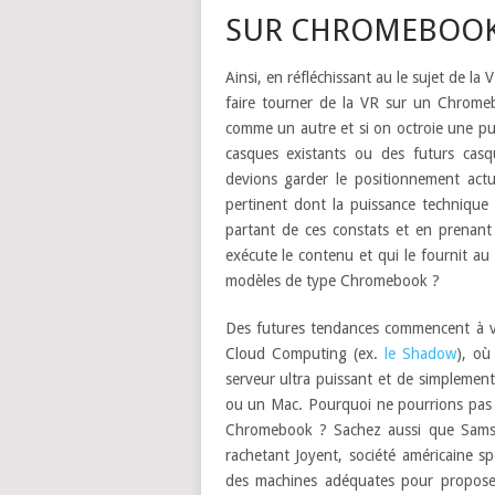
SUR CHROMEBOOK
Ainsi, en réfléchissant au le sujet de la 
faire tourner de la VR sur un Chrom
comme un autre et si on octroie une pui
casques existants ou des futurs casqu
devions garder le positionnement act
pertinent dont la puissance technique e
partant de ces constats et en prenant e
exécute le contenu et qui le fournit a
modèles de type Chromebook ?
Des futures tendances commencent à vo
Cloud Computing (ex.
le Shadow
), où
serveur ultra puissant et de simplement
ou un Mac. Pourquoi ne pourrions pas ut
Chromebook ? Sachez aussi que Samsu
rachetant Joyent, société américaine spé
des machines adéquates pour propose