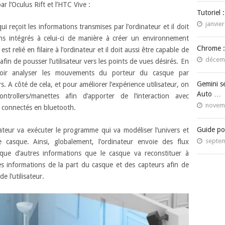
r l’Oculus Rift et l’HTC Vive :
Tutoriel 
janvier
 qui reçoit les informations transmises par l’ordinateur et il doit
ans intégrés à celui-ci de manière à créer un environnement
Chrome :
 est relié en filaire à l’ordinateur et il doit aussi être capable de
décemb
fin de pousser l’utilisateur vers les points de vues désirés. En
voir analyser les mouvements du porteur du casque par
Gemini s
s. A côté de cela, et pour améliorer l’expérience utilisateur, on
Auto …
trollers/manettes afin d’apporter de l’interaction avec
novemb
t connectés en bluetooth.
Guide po
nateur va exécuter le programme qui va modéliser l’univers et
septem
e casque. Ainsi, globalement, l’ordinateur envoie des flux
 que d’autres informations que le casque va reconstituer à
r des informations de la part du casque et des capteurs afin de
e l’utilisateur.