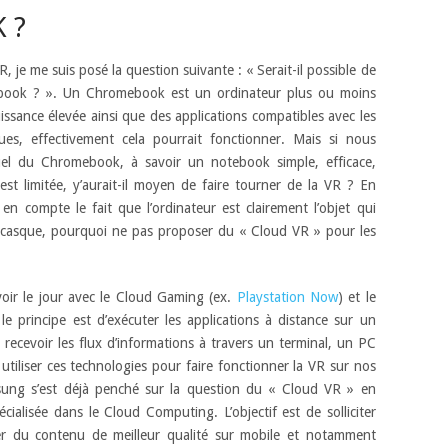
 ?
VR, je me suis posé la question suivante : « Serait-il possible de
ebook ? ». Un Chromebook est un ordinateur plus ou moins
ssance élevée ainsi que des applications compatibles avec les
es, effectivement cela pourrait fonctionner. Mais si nous
uel du Chromebook, à savoir un notebook simple, efficace,
st limitée, y’aurait-il moyen de faire tourner de la VR ? En
n compte le fait que l’ordinateur est clairement l’objet qui
u casque, pourquoi ne pas proposer du « Cloud VR » pour les
ir le jour avec le Cloud Gaming (ex.
Playstation Now
) et le
 le principe est d’exécuter les applications à distance sur un
 recevoir les flux d’informations à travers un terminal, un PC
iliser ces technologies pour faire fonctionner la VR sur nos
ng s’est déjà penché sur la question du « Cloud VR » en
cialisée dans le Cloud Computing. L’objectif est de solliciter
r du contenu de meilleur qualité sur mobile et notamment