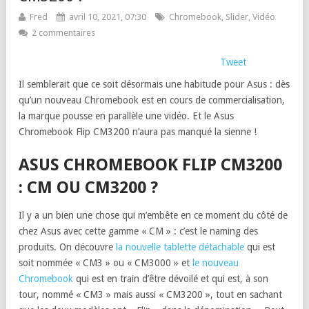
Fred
avril 10, 2021, 07:30
Chromebook
,
Slider
,
Vidéo
2 commentaires
Tweet
Il semblerait que ce soit désormais une habitude pour Asus : dès
qu’un nouveau Chromebook est en cours de commercialisation,
la marque pousse en parallèle une vidéo. Et le Asus
Chromebook Flip CM3200 n’aura pas manqué la sienne !
ASUS CHROMEBOOK FLIP CM3200
: CM OU CM3200 ?
Il y a un bien une chose qui m’embête en ce moment du côté de
chez Asus avec cette gamme « CM » : c’est le naming des
produits. On découvre
la nouvelle tablette détachable
qui est
soit nommée « CM3 » ou « CM3000 » et
le nouveau
Chromebook
qui est en train d’être dévoilé et qui est, à son
tour, nommé « CM3 » mais aussi « CM3200 », tout en sachant