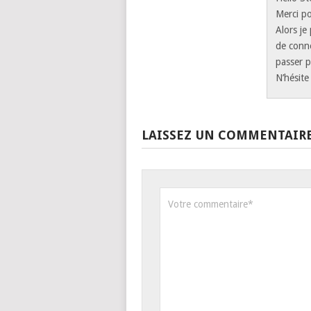
Merci po
Alors je
de conne
passer p
N’hésite
LAISSEZ UN COMMENTAIR