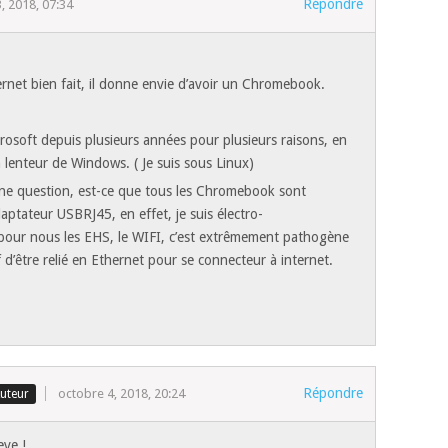
Répondre
, 2018, 07:34
ternet bien fait, il donne envie d’avoir un Chromebook.
crosoft depuis plusieurs années pour plusieurs raisons, en
la lenteur de Windows. ( Je suis sous Linux)
ne question, est-ce que tous les Chromebook sont
aptateur USBRJ45, en effet, je suis électro-
pour nous les EHS, le WIFI, c’est extrêmement pathogène
f d’être relié en Ethernet pour se connecteur à internet.
Répondre
octobre 4, 2018, 20:24
eve !