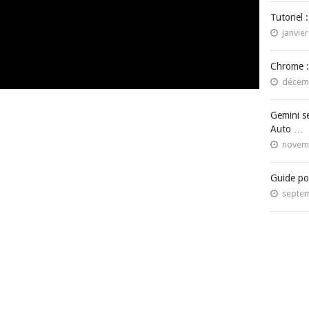
Tutoriel 
janvier
Chrome :
décemb
Gemini s
Auto …
novemb
Guide po
septem