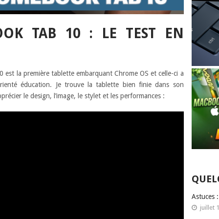
OK TAB 10 : LE TEST EN
 est la première tablette embarquant Chrome OS et celle-ci a
enté éducation. Je trouve la tablette bien finie dans son
récier le design, l’image, le stylet et les performances :
QUEL
Astuces 
juillet 