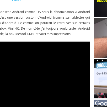
 proposent Android comme OS sous la dénomination « Android
est une version custom d’Android (comme sur tablette) qui
 d’Android TV comme on pourrait le retrouver sur certains
eebox Mini 4K. De mon côté, j’ai toujours voulu tester Android
able, la box Mecool KM8, et voici mes impressions !