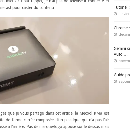
n mieux ! Pour rappel, je n’ai pas de téléviseur connecté et
Tutoriel 
romecast pour caster du contenu…
janvier
Chrome :
décemb
Gemini s
Auto …
novemb
Guide po
septem
ges que je vous partage dans cet article, la Mecool KM8 est
îte de forme carrée composée d’un plastique qui n’a pas l’air
asse à l’arrière. Pas de marque/logo apposé sur le dessus mais