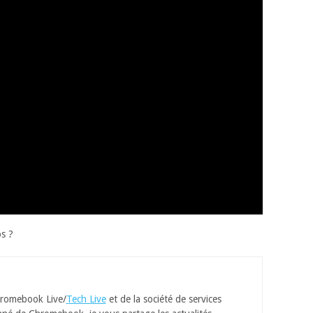
s ?
romebook Live/
Tech Live
et de la société de services