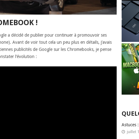
OMEBOOK !
gle a décidé de publier pour continuer à promouvoir ses
e). Avant de voir tout cela un peu plus en détails, j’avais
ciennes publicités de Google sur les Chromebooks, je pense
stater l’évolution :
QUEL
Astuces 
juillet 