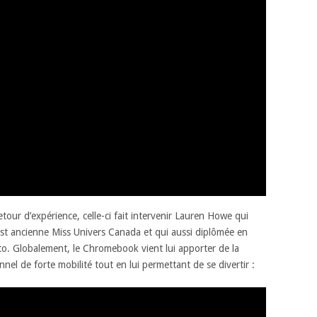
etour d’expérience, celle-ci fait intervenir Lauren Howe qui
i est ancienne Miss Univers Canada et qui aussi diplômée en
nto. Globalement, le Chromebook vient lui apporter de la
nel de forte mobilité tout en lui permettant de se divertir :