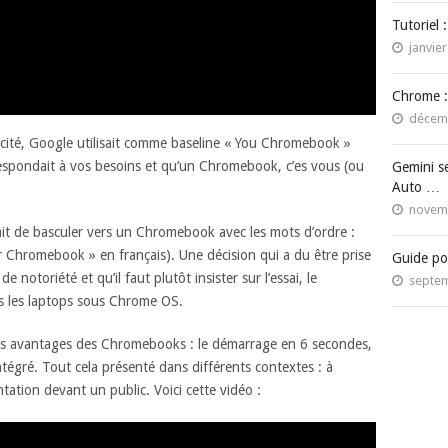
Tutoriel 
janvier
Chrome :
décemb
cité, Google utilisait comme baseline « You Chromebook »
respondait à vos besoins et qu’un Chromebook, c’es vous (ou
Gemini s
Auto …
novemb
fait de basculer vers un Chromebook avec les mots d’ordre :
 Chromebook » en français). Une décision qui a du être prise
Guide po
otoriété et qu’il faut plutôt insister sur l’essai, le
septem
s les laptops sous Chrome OS.
ds avantages des Chromebooks : le démarrage en 6 secondes,
 intégré. Tout cela présenté dans différents contextes : à
entation devant un public. Voici cette vidéo :