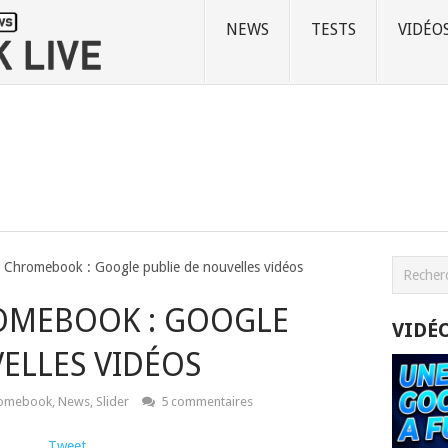
NEWS
TESTS
VIDÉO
o Chromebook : Google publie de nouvelles vidéos
OMEBOOK : GOOGLE
VIDÉ
ELLES VIDÉOS
omebook
,
News
,
Slider
5 commentaires
Tweet