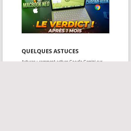
QUELQUES ASTUCES
Astuces : comment activer Google Gemini sur …
juillet 1, 2026, 07:30
0
Tutoriel : créer des lumières plus intelligentes …
janvier 13, 2026, 17:58
0
Chrome : comment utiliser la vue fractionnée …
décembre 9, 2025, 07:30
1
Gemini se déploie progressivement sur Android
Auto …