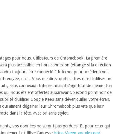
tages pour nous, utilisateurs de Chromebook. La première
sera plus accessible en hors connexion (étrange si la direction
faudra toujours être connecté à Internet pour accéder à vos
nt rédigée, etc… Vous me direz qu’il est très rare d’utiliser un
ts, sans connexion Internet mais il s’agit tout de même d’un
tés qui nous étaient offertes auparavant. Second point noir de
ibilité d’utiliser Google Keep sans déverrouiller votre écran,
es qui aiment dégainer leur Chromebook plus vite que leur
rotte dans la tête, avec ou sans stylet.
ments, vos données ne seront pas perdues. Et pour ceux qui
 simplement d’utiliser l’adresse
https://keep.google.com/
.