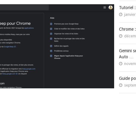
Tutoriel 
janvier
Chrome :
décemb
Gemini s
Auto …
novemb
Guide po
septem