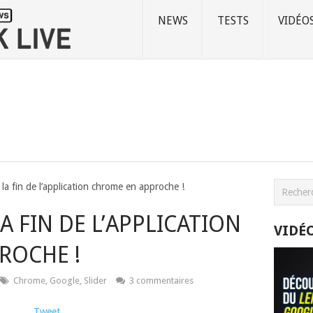
NEWS
TESTS
VIDÉO
la fin de l’application chrome en approche !
A FIN DE L’APPLICATION
VIDÉ
ROCHE !
Chrome
,
Google
,
Slider
3 commentaires
Tweet