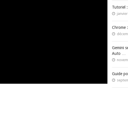
Tutoriel 
janvier
Chrome :
décemb
Gemini s
Auto …
novemb
Guide po
septem