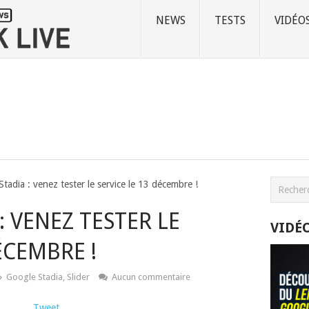
NEWS
TESTS
VIDÉO
tadia : venez tester le service le 13 décembre !
 VENEZ TESTER LE
VIDÉ
ÉCEMBRE !
Google Stadia
,
Slider
Aucun commentaire
Tweet