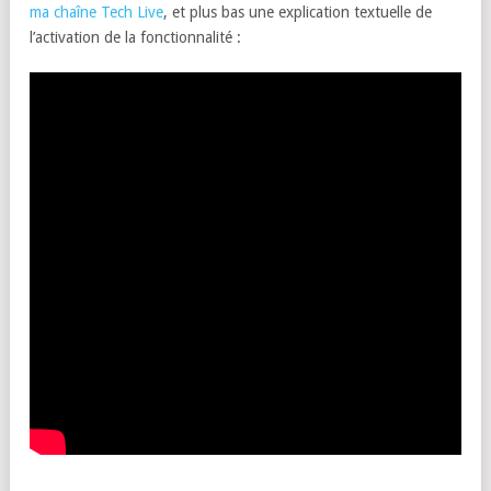
ma chaîne Tech Live
, et plus bas une explication textuelle de
l’activation de la fonctionnalité :