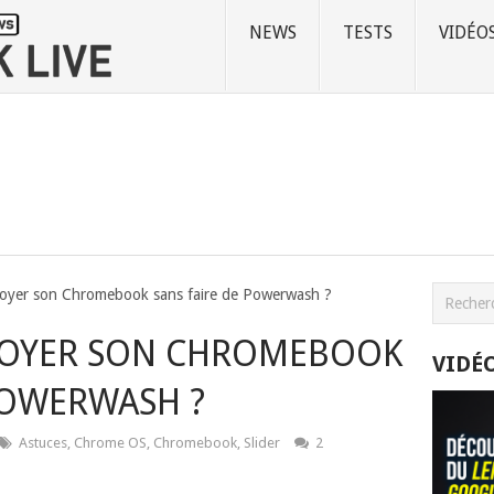
NEWS
TESTS
VIDÉO
yer son Chromebook sans faire de Powerwash ?
OYER SON CHROMEBOOK
VIDÉ
POWERWASH ?
Astuces
,
Chrome OS
,
Chromebook
,
Slider
2