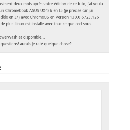
asiment deux mois après votre édition de ce tuto, j’ai voulu
 un Chromebook ASUS UX436 en I5 (je précise car j’ai
dèle en I7) avec ChromeOS en Version 130.0.6723.126
s) de plus Linux est installé avec tout ce que ceci sous-
 PowerWash et disponible…
 questions! aurais-je raté quelque chose?
E