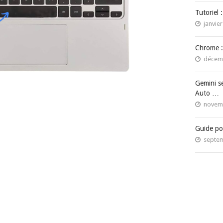
Tutoriel 
janvier
Chrome :
décemb
Gemini s
Auto …
novemb
Guide po
septem