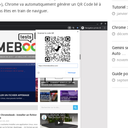
»), Chrome va automatiquement générer un QR Code lié à
Tutoriel 
us êtes en train de naviguer.
janvier
Chrome :
décemb
Gemini s
Auto …
novemb
Guide po
septem