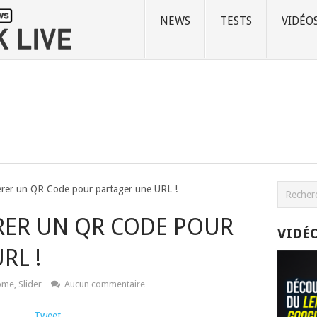
NEWS
TESTS
VIDÉO
rer un QR Code pour partager une URL !
RER UN QR CODE POUR
VIDÉ
RL !
ome
,
Slider
Aucun commentaire
Tweet