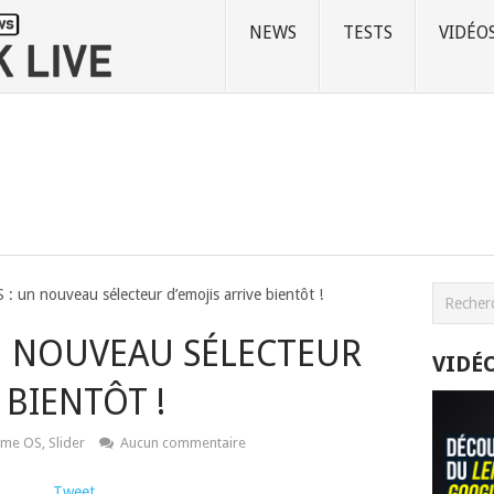
NEWS
TESTS
VIDÉO
: un nouveau sélecteur d’emojis arrive bientôt !
N NOUVEAU SÉLECTEUR
VIDÉ
 BIENTÔT !
ome OS
,
Slider
Aucun commentaire
Tweet