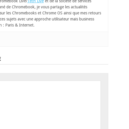
romebook Live/
Tech Live
et de la société de services
né de Chromebook, je vous partage les actualités
 sur les Chromebooks et Chrome OS ainsi que mes retours
ces sujets avec une approche utilisateur mais business
n : Paris & Internet.
E