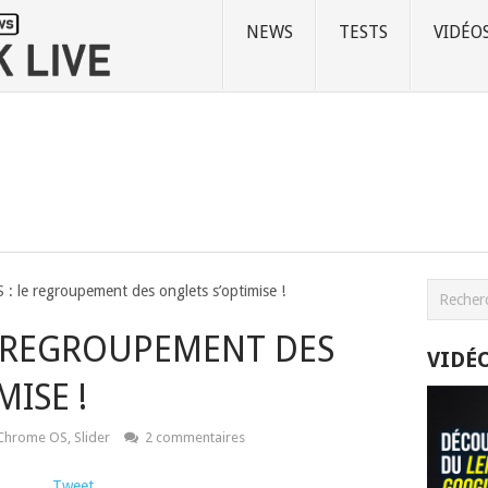
NEWS
TESTS
VIDÉO
: le regroupement des onglets s’optimise !
E REGROUPEMENT DES
VIDÉ
ISE !
Chrome OS
,
Slider
2 commentaires
Tweet