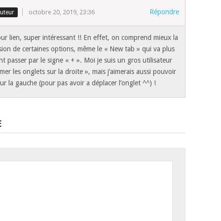
Répondre
octobre 20, 2019, 23:36
ur lien, super intéressant !! En effet, on comprend mieux la
ion de certaines options, même le « New tab » qui va plus
nt passer par le signe « + ». Moi je suis un gros utilisateur
mer les onglets sur la droite », mais j’aimerais aussi pouvoir
 sur la gauche (pour pas avoir a déplacer l’onglet ^^) !
E