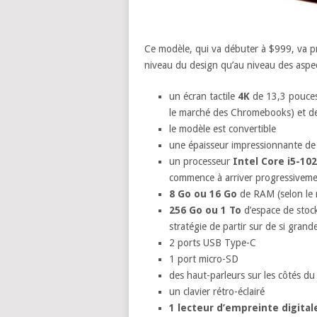
Ce modèle, qui va débuter à $999, va pr
niveau du design qu’au niveau des aspec
un écran tactile
4K
de 13,3 pouce
le marché des Chromebooks) et de
le modèle est convertible
une épaisseur impressionnante d
un processeur
Intel Core i5-1
commence à arriver progressiveme
8 Go ou 16 Go
de RAM (selon le 
256 Go ou 1 To
d’espace de stock
stratégie de partir sur de si gran
2 ports USB Type-C
1 port micro-SD
des haut-parleurs sur les côtés du
un clavier rétro-éclairé
1 lecteur d’empreinte digital