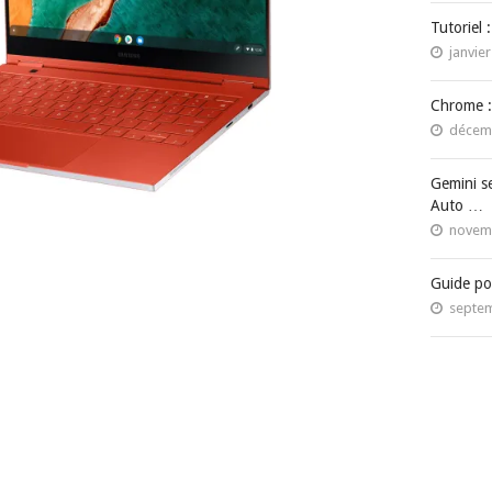
Tutoriel 
janvier
Chrome :
décemb
Gemini s
Auto …
novemb
Guide po
septem