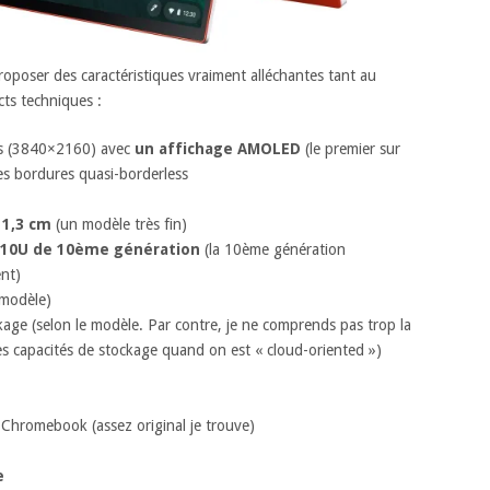
oposer des caractéristiques vraiment alléchantes tant au
ts techniques :
s (3840×2160) avec
un affichage AMOLED
(le premier sur
s bordures quasi-borderless
e
1,3 cm
(un modèle très fin)
0210U de 10ème génération
(la 10ème génération
nt)
modèle)
age (selon le modèle. Par contre, je ne comprends pas trop la
des capacités de stockage quand on est « cloud-oriented »)
 Chromebook (assez original je trouve)
e