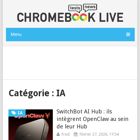
Menu
Catégorie :
IA
SwitchBot AI Hub : ils
IA
intègrent OpenClaw au sein
de leur Hub
Fred
février 27, 2026, 17:54