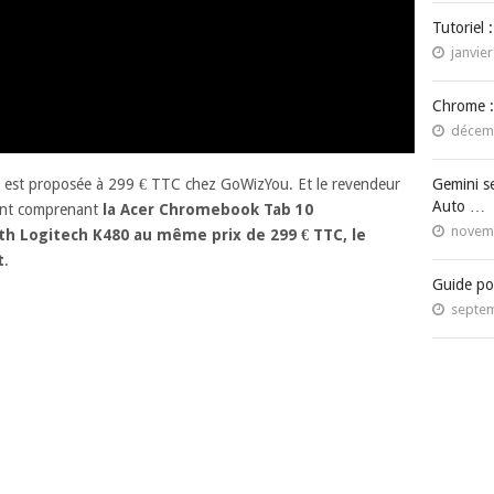
Tutoriel 
janvier
Chrome :
décemb
es est proposée à 299 € TTC chez GoWizYou. Et le revendeur
Gemini s
Auto …
nent comprenant
la Acer Chromebook Tab 10
novemb
h Logitech K480 au même prix de 299 € TTC, le
t
.
Guide po
septem