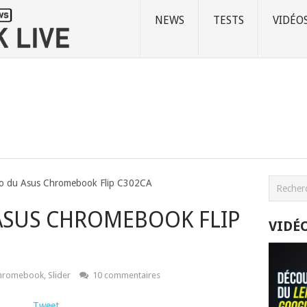
NEWS
TESTS
VIDÉO
éo du Asus Chromebook Flip C302CA
 ASUS CHROMEBOOK FLIP
VIDÉ
hromebook
,
Slider
10 commentaires
Tweet