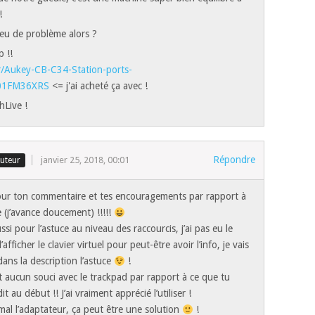
!
 eu de problème alors ?
 !!
/Aukey-CB-C34-Station-ports-
01FM36XRS
<= j'ai acheté ça avec !
hLive !
Répondre
janvier 25, 2018, 00:01
our ton commentaire et tes encouragements par rapport à
e (j’avance doucement) !!!!!
ssi pour l’astuce au niveau des raccourcis, j’ai pas eu le
’afficher le clavier virtuel pour peut-être avoir l’info, je vais
dans la description l’astuce
!
 aucun souci avec le trackpad par rapport à ce que tu
it au début !! J’ai vraiment apprécié l’utiliser !
mal l’adaptateur, ça peut être une solution
!