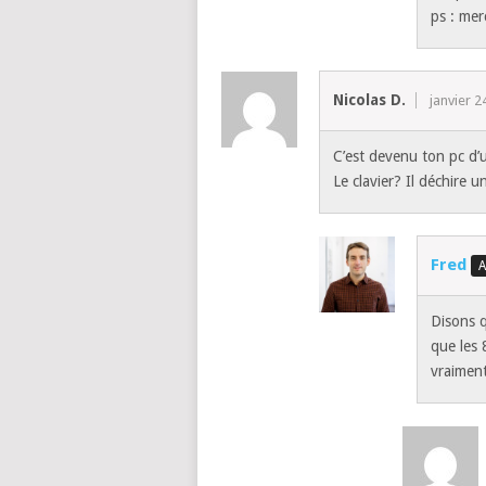
ps : mer
Nicolas D.
janvier 2
C’est devenu ton pc d’
Le clavier? Il déchire un
Fred
Disons q
que les 
vraiment