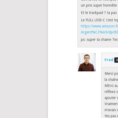
un prix super honnête 
Et le trackpad ? ta pas
Le FULL USB-C c’est top
https://www.amazon.fr
Argent%C3%A9/dp/B
ps: super ta chaine Tec
Fred
Merci p
la chaîn
MErci au
réflexe d
ajouter 
Vraiment
m’avais d
Yes pas 