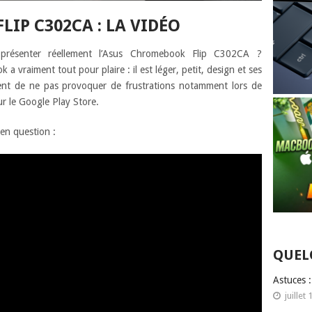
IP C302CA : LA VIDÉO
résenter réellement l’Asus Chromebook Flip C302CA ?
 vraiment tout pour plaire : il est léger, petit, design et ses
ttent de ne pas provoquer de frustrations notamment lors de
ur le Google Play Store.
 en question :
QUEL
Astuces 
juillet 