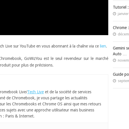
Tutoriel 
janvier
Chrome :
décemb
ech Live sur YouTube en vous abonnant à la chaîne via ce
lien
.
Gemini s
Auto …
 Chromebook, GoWizYou est le seul revendeur sur le marché
novemb
produit pour plus de précisions.
Guide po
septem
romebook Live/
Tech Live
et de la société de services
né de Chromebook, je vous partage les actualités
 sur les Chromebooks et Chrome OS ainsi que mes retours
ces sujets avec une approche utilisateur mais business
n : Paris & Internet.