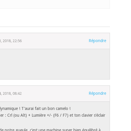
Répondre
3, 2018, 22:56
Répondre
4, 2018, 08:42
dynamique ! T’aurai fait un bon camelo !
r : Crl (ou Alt) + Lumière +/- (F6 / F7) et ton clavier s’éclair
e notre gueule, c’est une machine super bien équilibré à