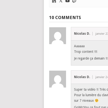
10 COMMENTS
Nicolas D.
janvier 2
Aaaaaa
Trop content !!!
Je regarde ça demain !!
Nicolas D.
janvier 2
Super ta vidéo !! Très 
Pour la lumière du clavie
sur 7 niveaux
GoWizYou ce fout pas d