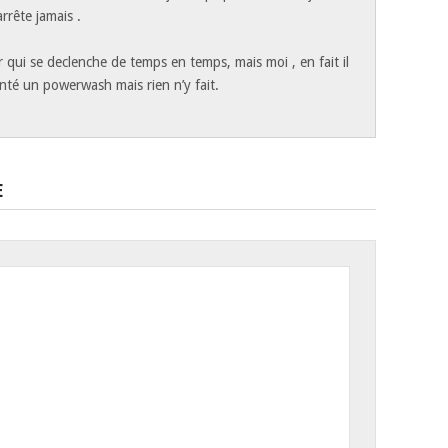
arrête jamais .
r qui se declenche de temps en temps, mais moi , en fait il
enté un powerwash mais rien n’y fait.
E