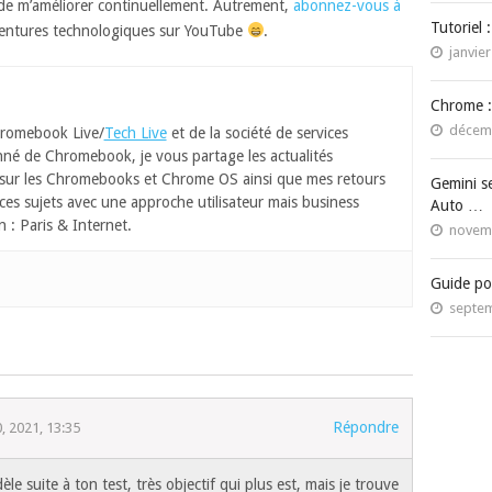
 de m’améliorer continuellement. Autrement,
abonnez-vous à
Tutoriel 
ventures technologiques sur YouTube
.
janvier
Chrome :
décemb
romebook Live/
Tech Live
et de la société de services
né de Chromebook, je vous partage les actualités
 sur les Chromebooks et Chrome OS ainsi que mes retours
Gemini s
ces sujets avec une approche utilisateur mais business
Auto …
n : Paris & Internet.
novemb
Guide po
septem
Répondre
, 2021, 13:35
dèle suite à ton test, très objectif qui plus est, mais je trouve