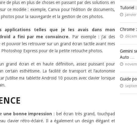
 faire de plus en plus de choses en passant par des solutions en
Tutoriel 
nt sur ce modèle : exemple, Canva pour l’édition de documents,
janvier
 photos pour la sauvegarde et la gestion de ces photos.
Chrome :
s applications telles que je les avais dans mon
décemb
roid a fini par me convaincre
. Par exemple : j’ai des
 et pouvoir les retrouver sur un grand écran tactile avant mes
e Photoshop Express pour de la petite retouche photos.
Gemini s
Auto …
un grand écran et en haute définition, assez puissant pour
novemb
n certain esthétisme. La facilité de transport et l’autonomie
car j’utilise ma tablette Android 10 pouces avec clavier lorsque
Guide po
in.
septem
IENCE
ne
une bonne impression
: bel écran très grand, touchpad
au clavier rétro-éclairé.
Il a également un design élégant et