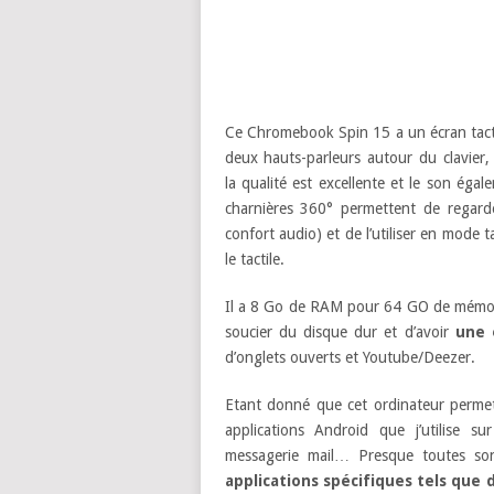
Ce Chromebook Spin 15 a un écran tacti
deux hauts-parleurs autour du clavier, 
la qualité est excellente et le son éga
charnières 360° permettent de regar
confort audio) et de l’utiliser en mode 
le tactile.
Il a 8 Go de RAM pour 64 GO de mémoire
soucier du disque dur et d’avoir
une 
d’onglets ouverts et Youtube/Deezer.
Etant donné que cet ordinateur permet d
applications Android que j’utilise s
messagerie mail…
P
resque toutes so
applications spécifiques tels que