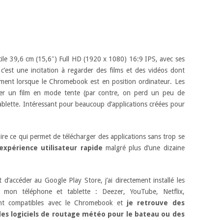
le 39,6 cm (15,6″) Full HD (1920 x 1080) 16:9 IPS, avec ses
c’est une incitation à regarder des films et des vidéos dont
lement lorsque le Chromebook est en position ordinateur. Les
der un film en mode tente (par contre, on perd un peu de
tablette. Intéressant pour beaucoup d’applications créées pour
 ce qui permet de télécharger des applications sans trop se
expérience utilisateur rapide
malgré plus d’une dizaine
’accéder au Google Play Store, j’ai directement installé les
ur mon téléphone et tablette : Deezer, YouTube, Netflix,
nt compatibles avec le Chromebook et
je retrouve des
 des logiciels de routage météo pour le bateau ou des