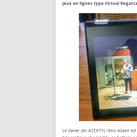
jeux en lignes type Virtual Regatt
Le clavier (en AZERTY) rétro-éclairé es