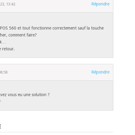
Répondre
023, 13:42
 EPOS 560 et tout fonctionne correctement sauf la touche
her, comment faire?
ok…
 retour.
Répondre
08:58
avez vous eu une solution ?
r
E