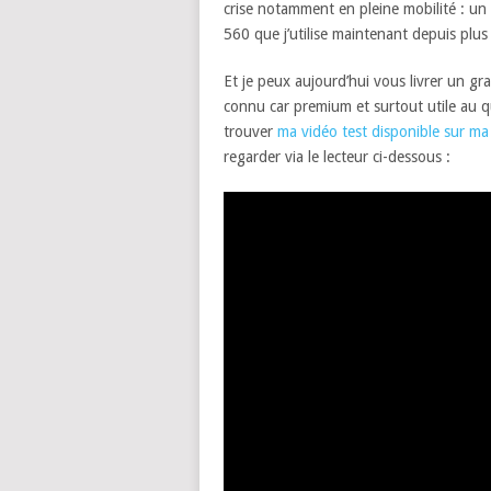
crise notamment en pleine mobilité : u
560 que j’utilise maintenant depuis plus
Et je peux aujourd’hui vous livrer un gr
connu car premium et surtout utile au qu
trouver
ma vidéo test disponible sur m
regarder via le lecteur ci-dessous :