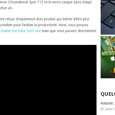
n Acer Chromebook Spin 713 et le micro-casque Epos Adapt
 d’un an.
and retour d’expérience d’un produit qui mérite d’être plus
otidien pour faciliter la productivité. Ainsi, vous pouvez
a chaîne YouTube Tech Live
mais que vous pouvez directement
QUEL
Astuces 
juillet 