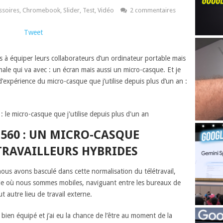
ssoires
,
Chromebook
,
Slider
,
Test
,
Vidéo
2 commentaires
Tweet
es à équiper leurs collaborateurs d’un ordinateur portable mais
male qui va avec : un écran mais aussi un micro-casque. Et je
expérience du micro-casque que j’utilise depuis plus d’un an :
 560 : UN MICRO-CASQUE
TRAVAILLEURS HYBRIDES
ous avons basculé dans cette normalisation du télétravail,
ide où nous sommes mobiles, naviguant entre les bureaux de
t autre lieu de travail externe.
e bien équipé et j’ai eu la chance de l’être au moment de la