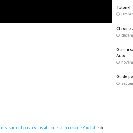
Tutoriel 
janvier
Chrome :
décemb
Gemini s
Auto …
novemb
Guide po
septem
sitez surtout pas à vous abonner à ma chaîne YouTube
de