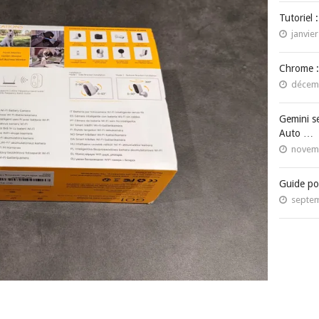
Tutoriel 
janvier
Chrome :
décemb
Gemini s
Auto …
novemb
Guide po
septem