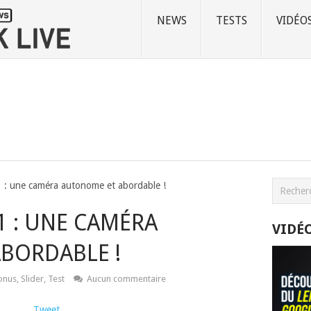
NEWS
TESTS
VIDÉO
 : une caméra autonome et abordable !
1 : UNE CAMÉRA
VIDÉ
BORDABLE !
onus
,
Slider
,
Test
Aucun commentaire
Tweet