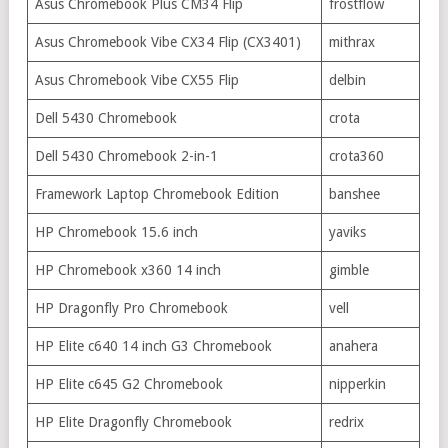
Asus Chromebook Plus CM34 Flip
frostflow
Asus Chromebook Vibe CX34 Flip (CX3401)
mithrax
Asus Chromebook Vibe CX55 Flip
delbin
Dell 5430 Chromebook
crota
Dell 5430 Chromebook 2-in-1
crota360
Framework Laptop Chromebook Edition
banshee
HP Chromebook 15.6 inch
yaviks
HP Chromebook x360 14 inch
gimble
HP Dragonfly Pro Chromebook
vell
HP Elite c640 14 inch G3 Chromebook
anahera
HP Elite c645 G2 Chromebook
nipperkin
HP Elite Dragonfly Chromebook
redrix