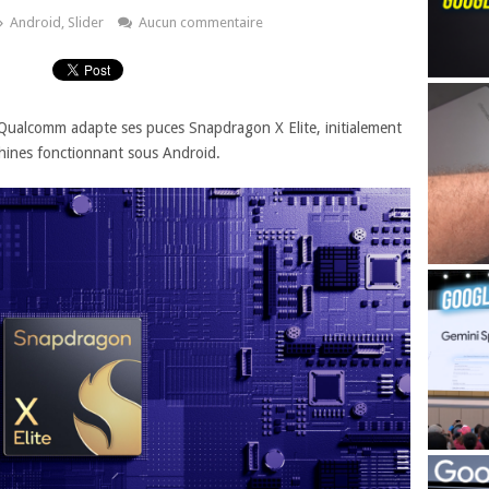
Android
,
Slider
Aucun commentaire
 Qualcomm adapte ses puces Snapdragon X Elite, initialement
hines fonctionnant sous Android.