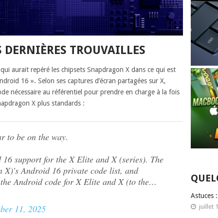
S DERNIÈRES TROUVAILLES
 qui aurait repéré les chipsets Snapdragon X dans ce qui est
Android 16 ». Selon ses captures d’écran partagées sur X,
e nécessaire au référentiel pour prendre en charge à la fois
Snapdragon X plus standards :
 to be on the way.
6 support for the X Elite and X (series). The
X)'s Android 16 private code list, and
QUEL
he Android code for X Elite and X (to the…
Astuces 
ber 11, 2025
juillet 