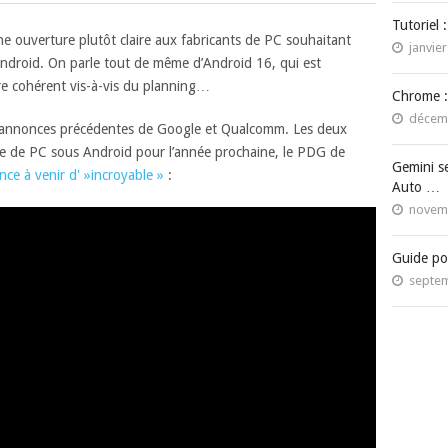
Tutoriel 
ne ouverture plutôt claire aux fabricants de PC souhaitant
janvier
Android. On parle tout de même d’Android 16, qui est
tre cohérent vis-à-vis du planning…
Chrome :
décemb
es annonces précédentes de Google et Qualcomm. Les deux
vée de PC sous Android pour l’année prochaine, le PDG de
Gemini s
ce à venir d' »incroyable »
:
Auto …
novemb
Guide po
septem