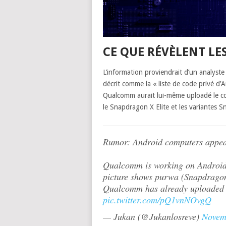
CE QUE RÉVÈLENT LE
L’information proviendrait d’un analyste
décrit comme la « liste de code privé d’
Qualcomm aurait lui-même uploadé le cod
le Snapdragon X Elite et les variantes 
Rumor: Android computers appear
Qualcomm is working on Android 1
picture shows purwa (Snapdragon 
Qualcomm has already uploaded t
pic.twitter.com/pQ1vnNOvgQ
— Jukan (@Jukanlosreve)
Novem