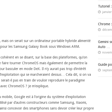
Tutoriel 
janvier
Chrome :
décemb
, mais on serait sur un ordinateur portable hybride alimenté
Gemini s
e pour les Samsung Galaxy Book sous Windows ARM.
Auto …
novemb
pt cohérent en se disant, sur la base des plateformes, qu’on
de faire tourner ChromeOS mais également de permettre la
Guide po
 basculer en mode DeX. Il n’y aurait pas trop d’intérêt
septem
d’exploitation qui se marcheraient dessus… Cela dit, si on va
serait-il pas en train de vouloir reproduire le paradigme
 avec ChromeOS ? Je m’explique.
obile, Google est à l’origine du système d’exploitation
tilisé par d’autres constructeurs comme Samsung, Xiaomi,
ainsi concevoir des smartphones sans devoir créer leur propre