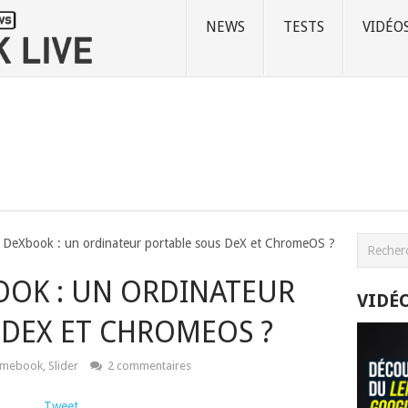
NEWS
TESTS
VIDÉO
DeXbook : un ordinateur portable sous DeX et ChromeOS ?
OK : UN ORDINATEUR
VIDÉ
 DEX ET CHROMEOS ?
omebook
,
Slider
2 commentaires
Tweet