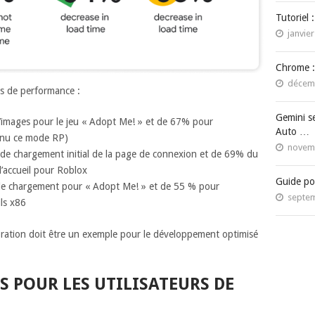
Tutoriel 
janvier
Chrome :
décemb
ns de performance :
Gemini s
’images pour le jeu « Adopt Me! » et de 67% pour
Auto …
nnu ce mode RP)
novemb
e chargement initial de la page de connexion et de 69% du
’accueil pour Roblox
Guide po
e chargement pour « Adopt Me! » et de 55 % pour
septem
ls x86
oration doit être un exemple pour le développement optimisé
S POUR LES UTILISATEURS DE