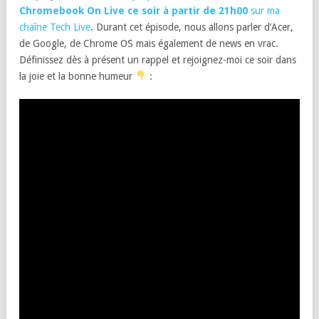
Chromebook On Live ce soir à partir de 21h00
sur ma
chaîne Tech Live
. Durant cet épisode, nous allons parler d’Acer,
de Google, de Chrome OS mais également de news en vrac.
Définissez dès à présent un rappel et rejoignez-moi ce soir dans
la joie et la bonne humeur
: