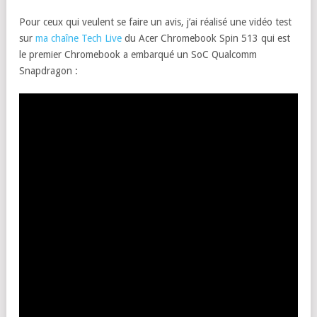
Pour ceux qui veulent se faire un avis, j’ai réalisé une vidéo test
sur
ma chaîne Tech Live
du Acer Chromebook Spin 513 qui est
le premier Chromebook a embarqué un SoC Qualcomm
Snapdragon :