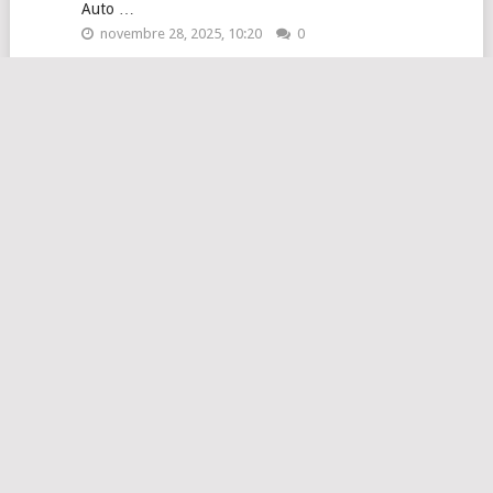
Auto …
novembre 28, 2025, 10:20
0
Guide pour maîtriser Gemini et sa nouvelle …
septembre 2, 2025, 07:30
0