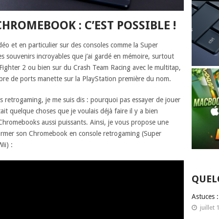
ROMEBOOK : C’EST POSSIBLE !
idéo et en particulier sur des consoles comme la Super
es souvenirs incroyables que j’ai gardé en mémoire, surtout
Fighter 2 ou bien sur du Crash Team Racing avec le multitap,
mbre de ports manette sur la PlayStation première du nom.
s retrogaming, je me suis dis : pourquoi pas essayer de jouer
it quelque choses que je voulais déjà faire il y a bien
Chromebooks aussi puissants. Ainsi, je vous propose une
ormer son Chromebook en console retrogaming (Super
ii) :
QUEL
Astuces 
juillet 