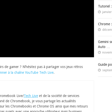
Tutoriel 
janvier
Chrome :
décemb
Gemini s
Auto …
novemb
Guide po
irs de gamer ? N’hésitez pas à partager vos jeux rétros
septem
nner à la chaîne YouTube Tech Live
.
romebook Live/
Tech Live
et de la société de services
né de Chromebook, je vous partage les actualités
 sur les Chromebooks et Chrome OS ainsi que mes retours
ces sujets avec une approche utilisateur mais business