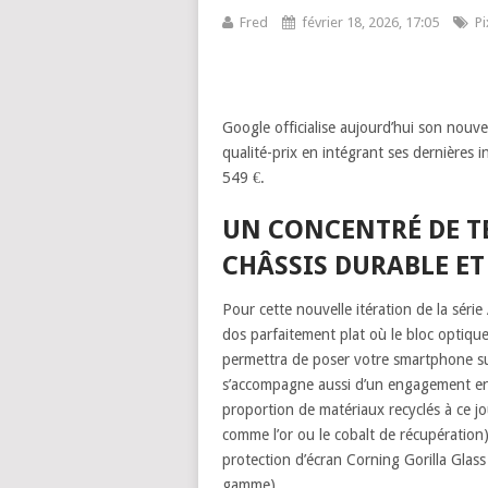
Fred
février 18, 2026, 17:05
Pi
Google officialise aujourd’hui son nouv
qualité-prix en intégrant ses dernières i
549 €.
UN CONCENTRÉ DE T
CHÂSSIS DURABLE E
Pour cette nouvelle itération de la séri
dos parfaitement plat où le bloc optiqu
permettra de poser votre smartphone su
s’accompagne aussi d’un engagement env
proportion de matériaux recyclés à ce j
comme l’or ou le cobalt de récupération)
protection d’écran Corning Gorilla Glass
gamme).