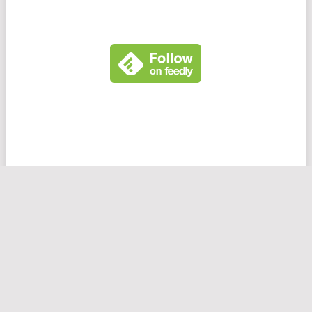
CHROMEBOOK LIVE
COPYRIGHT © 2026.
MENTIONS LÉGALES
|
CONTACTEZ L'ÉQUIPE