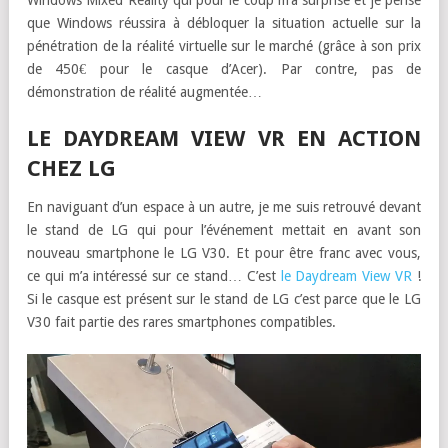
et d’autres objets pour les envoyer à distance sur l’ennemi avec
une bonne gestion de l’accéléromètre. Lorsque les balles
s’approchent de vous, vous pouvez aussi les éviter en vous
déplaçant réellement et ça marche une nouvelle fois !
J’ai vraiment été satisfait de cette première expérience de
Windows Mixed Reality qui pour le coup m’a surprise et je pense
que Windows réussira à débloquer la situation actuelle sur la
pénétration de la réalité virtuelle sur le marché (grâce à son prix
de 450€ pour le casque d’Acer). Par contre, pas de
démonstration de réalité augmentée…
LE DAYDREAM VIEW VR EN ACTION
CHEZ LG
En naviguant d’un espace à un autre, je me suis retrouvé devant
le stand de LG qui pour l’événement mettait en avant son
nouveau smartphone le LG V30. Et pour être franc avec vous,
ce qui m’a intéressé sur ce stand… C’est
le Daydream View VR
!