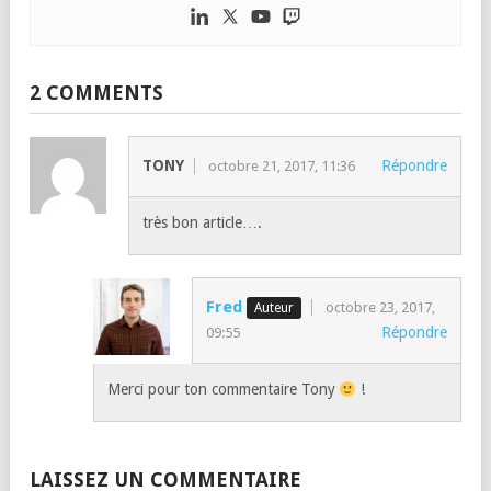
Fondateur de Chromebook Live/
Tech Live
et de la société de
services
Blicom
et passionné de Chromebook, je vous
partage les actualités incontournables sur les Chromebooks
et Chrome OS ainsi que mes retours d’expérience sur ces
sujets avec une approche utilisateur mais business aussi.
Localisation : Paris & Internet.
2 COMMENTS
TONY
Répondre
octobre 21, 2017, 11:36
très bon article….
Fred
octobre 23, 2017,