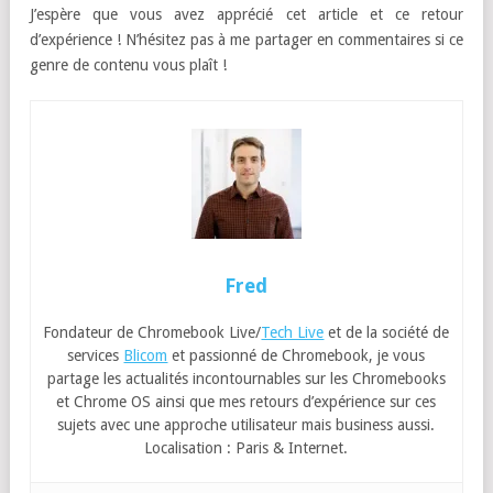
Pour orienter le véhicule, il faut tourner vers la gauche ou vers
la droite le controller du casque et je ne remarquais pas de
problèmes de fluidité. Par contre c’était un peu déroutant car la
manette est petite et la saisie n’est pas naturellement simple.
J’attends de vous faire un vrai test avant de me prononcer
définitivement.
J’espère que vous avez apprécié cet article et ce retour
d’expérience ! N’hésitez pas à me partager en commentaires si ce
genre de contenu vous plaît !
Fred