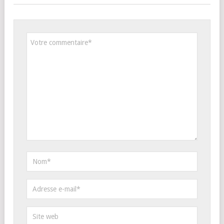
Répondre
09:55
Merci pour ton commentaire Tony
!
LAISSEZ UN COMMENTAIRE