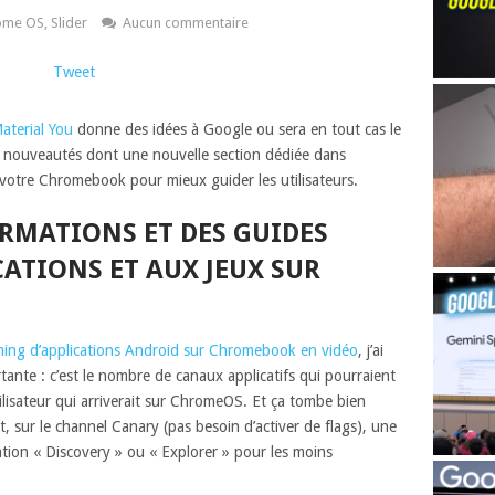
ome OS
,
Slider
Aucun commentaire
Tweet
Material You
donne des idées à Google ou sera en tout cas le
 nouveautés dont une nouvelle section dédiée dans
 votre Chromebook pour mieux guider les utilisateurs.
ORMATIONS ET DES GUIDES
CATIONS ET AUX JEUX SUR
aming d’applications Android sur Chromebook en vidéo
, j’ai
ante : c’est le nombre de canaux applicatifs qui pourraient
ilisateur qui arriverait sur ChromeOS. Et ça tombe bien
 sur le channel Canary (pas besoin d’activer de flags), une
ation « Discovery » ou « Explorer » pour les moins