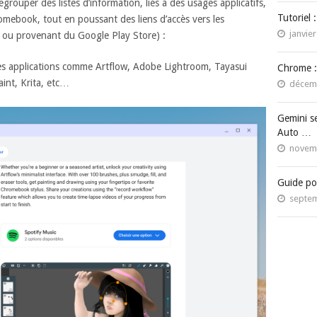
egrouper des listes d’information, liés à des usages applicatifs,
Tutoriel 
romebook, tout en poussant des liens d’accès vers les
janvier
b ou provenant du Google Play Store) :
es applications comme Artflow, Adobe Lightroom, Tayasui
Chrome :
int, Krita, etc…
décemb
Gemini s
Auto …
novemb
Guide po
septem